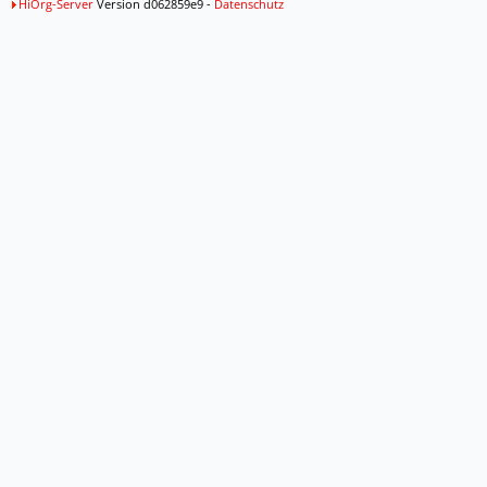
HiOrg-Server
Version d062859e9 -
Datenschutz