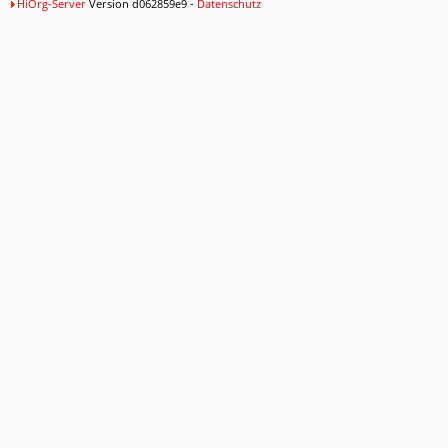
HiOrg-Server
Version d062859e9 -
Datenschutz