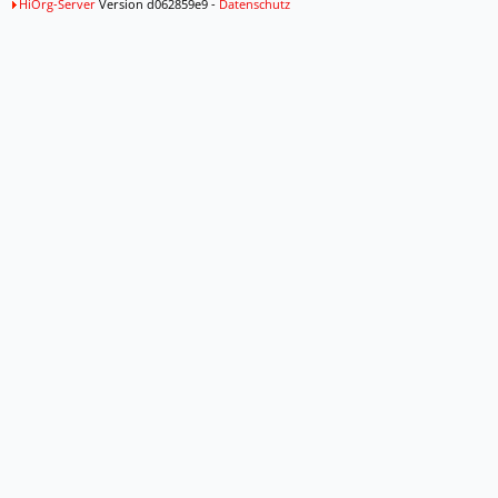
HiOrg-Server
Version d062859e9 -
Datenschutz