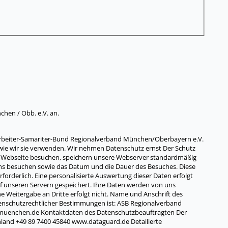
hen / Obb. e.V. an.
Arbeiter-Samariter-Bund Regionalverband München/Oberbayern e.V.
 wie wir sie verwenden. Wir nehmen Datenschutz ernst Der Schutz
sere Webseite besuchen, speichern unsere Webserver standardmäßig
ei uns besuchen sowie das Datum und die Dauer des Besuches. Diese
orderlich. Eine personalisierte Auswertung dieser Daten erfolgt
f unseren Servern gespeichert. Ihre Daten werden von uns
ne Weitergabe an Dritte erfolgt nicht. Name und Anschrift des
nschutzrechtlicher Bestimmungen ist: ASB Regionalverband
-muenchen.de Kontaktdaten des Datenschutzbeauftragten Der
and +49 89 7400 45840 www.dataguard.de Detailierte