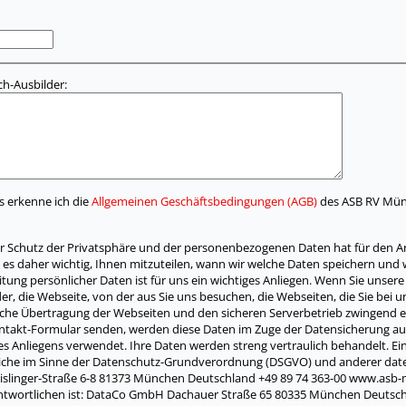
h-Ausbilder:
s erkenne ich die
Allgemeinen Geschäftsbedingungen (AGB)
des ASB RV Münc
 Schutz der Privatsphäre und der personenbezogenen Daten hat für den 
 es daher wichtig, Ihnen mitzuteilen, wann wir welche Daten speichern und
eitung persönlicher Daten ist für uns ein wichtiges Anliegen. Wenn Sie un
vider, die Webseite, von der aus Sie uns besuchen, die Webseiten, die Sie b
sche Übertragung der Webseiten und den sicheren Serverbetrieb zwingend erf
Kontakt-Formular senden, werden diese Daten im Zuge der Datensicherung au
res Anliegens verwendet. Ihre Daten werden streng vertraulich behandelt. Ei
liche im Sinne der Datenschutz-Grundverordnung (DSGVO) und anderer date
slinger-Straße 6-8 81373 München Deutschland +49 89 74 363-00 www.asb
ntwortlichen ist: DataCo GmbH Dachauer Straße 65 80335 München Deutschl