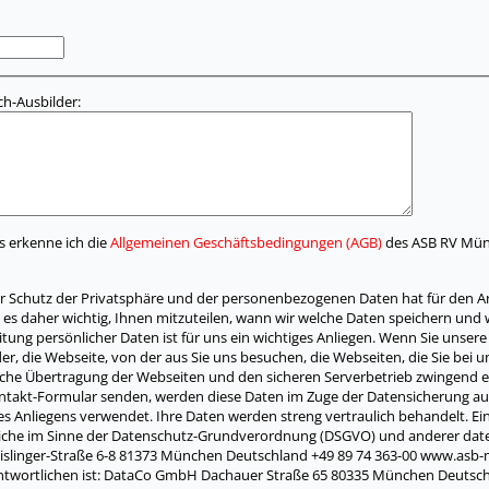
h-Ausbilder:
s erkenne ich die
Allgemeinen Geschäftsbedingungen (AGB)
des ASB RV Münc
 Schutz der Privatsphäre und der personenbezogenen Daten hat für den 
 es daher wichtig, Ihnen mitzuteilen, wann wir welche Daten speichern und
eitung persönlicher Daten ist für uns ein wichtiges Anliegen. Wenn Sie un
vider, die Webseite, von der aus Sie uns besuchen, die Webseiten, die Sie b
sche Übertragung der Webseiten und den sicheren Serverbetrieb zwingend erf
Kontakt-Formular senden, werden diese Daten im Zuge der Datensicherung au
res Anliegens verwendet. Ihre Daten werden streng vertraulich behandelt. Ei
liche im Sinne der Datenschutz-Grundverordnung (DSGVO) und anderer date
slinger-Straße 6-8 81373 München Deutschland +49 89 74 363-00 www.asb
ntwortlichen ist: DataCo GmbH Dachauer Straße 65 80335 München Deutschl