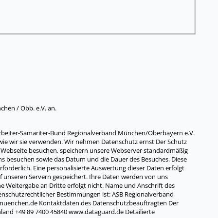
hen / Obb. e.V. an.
Arbeiter-Samariter-Bund Regionalverband München/Oberbayern e.V.
 wie wir sie verwenden. Wir nehmen Datenschutz ernst Der Schutz
sere Webseite besuchen, speichern unsere Webserver standardmäßig
ei uns besuchen sowie das Datum und die Dauer des Besuches. Diese
orderlich. Eine personalisierte Auswertung dieser Daten erfolgt
f unseren Servern gespeichert. Ihre Daten werden von uns
ne Weitergabe an Dritte erfolgt nicht. Name und Anschrift des
nschutzrechtlicher Bestimmungen ist: ASB Regionalverband
-muenchen.de Kontaktdaten des Datenschutzbeauftragten Der
and +49 89 7400 45840 www.dataguard.de Detailierte